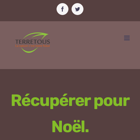
Passer
Facebook
Twitter
au
contenu
Récupérer pour
Noël.