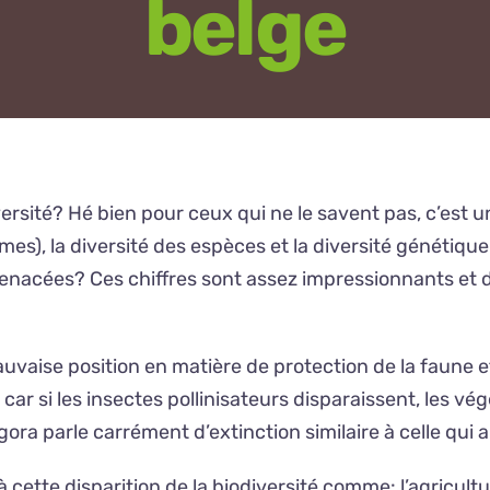
belge
ersité? Hé bien pour ceux qui ne le savent pas, c’est 
tèmes), la diversité des espèces et la diversité génét
menacées? Ces chiffres sont assez impressionnants et 
aise position en matière de protection de la faune et de
 car si les insectes pollinisateurs disparaissent, les v
ora parle carrément d’extinction similaire à celle qui 
à cette disparition de la biodiversité comme: l’agricultu