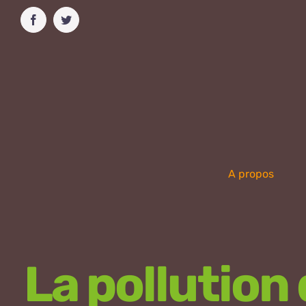
Passer
Facebook
Twitter
au
contenu
A propos
La pollution