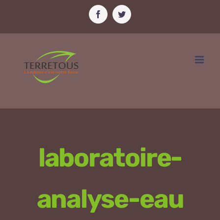
Passer
Facebook
Twitter
au
contenu
laboratoire-
analyse-eau