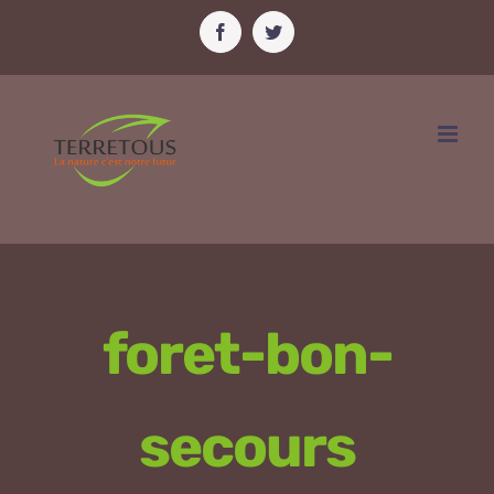
Passer
Facebook
Twitter
au
contenu
foret-bon-
secours